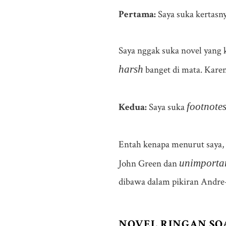
Pertama:
Saya suka kertasn
Saya nggak suka novel yang 
harsh
banget di mata. Karena
footnote
Kedua:
Saya suka
Entah kenapa menurut saya,
unimportan
John Green dan
dibawa dalam pikiran Andre-
NOVEL RINGAN SO