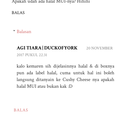
Apakah udah ada halal MUI-nya? Hihihi
BALAS
Balasan
AGI TIARA | DUCKOFYORK
20 NOVEMBER
2017 PUKUL 22.31
kalo kemaren sih dijelasinnya halal & di boxnya
pun ada label halal, cuma untuk hal ini boleh
langsung ditanyain ke Cushy Cheese nya apakah
halal MUI atau bukan kak :D
BALAS