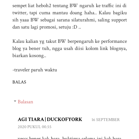
sempet liat heboh2 tentang BW ngaruh ke traffic ini di
twitter, tapi cuma mantau doang haha.. Kalau bagiku
sih yaaa BW sebagai sarana silaturahmi, saling support
dan satu lagi promosi, setuju :D ..
Kalau kalian yg takut BW berpengaruh ke performance
blog ya bener tuh, ngga usah diisi kolom link blognya,
biarkan kosong..
-traveler paruh waktu
BALAS
Balasan
AGI TIARA | DUCKOFYORK
16 SEPTEMBER
2020 PUKUL 00.55
yesss bener kak bara. buktinya selama ini kak bara