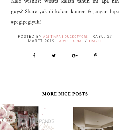
Kalo wishlist wisata kalian tahun ini apa nih
guys? Share yuk di kolom komen & jangan lupa
#pegipegiyuk!
POSTED BY
.
RABU, 27
AGI TIARA | DUCKOFYORK
MARET 2019
.
/
ADVERTORIAL
TRAVEL
MORE NICE POSTS