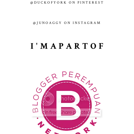
@DUCKOFYORK ON PINTEREST
@JUNOAGGY ON INSTAGRAM
I ' M A P A R T O F