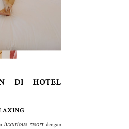
ON DI HOTEL
ELAXING
luxurious
resort
an
dengan