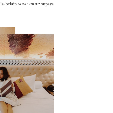
save more
ela-belain
supaya