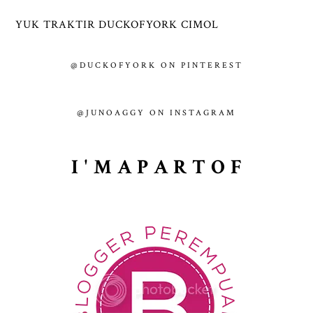
YUK TRAKTIR DUCKOFYORK CIMOL
@DUCKOFYORK ON PINTEREST
@JUNOAGGY ON INSTAGRAM
I ' M A P A R T O F