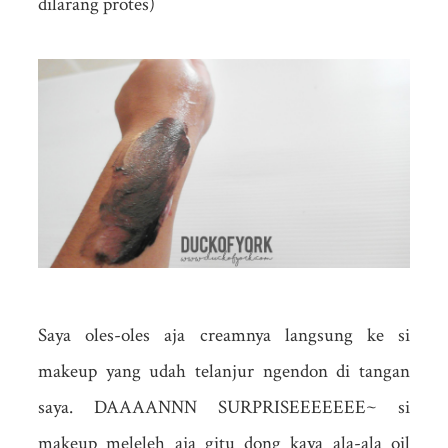
dilarang protes)
Saya oles-oles aja creamnya langsung ke si
makeup yang udah telanjur ngendon di tangan
saya. DAAAANNN SURPRISEEEEEEE~ si
makeup meleleh aja gitu dong kaya ala-ala oil