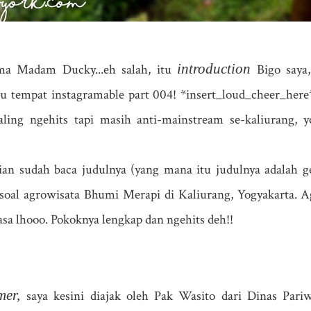
introduction
ma Madam Ducky...eh salah, itu
Bigo saya,
uru tempat instagramable part 004! *insert_loud_cheer_her
ling ngehits tapi masih anti-mainstream se-kaliurang,
ian sudah baca judulnya (yang mana itu judulnya adalah ge
soal agrowisata Bhumi Merapi di Kaliurang, Yogyakarta. 
asa lhooo. Pokoknya lengkap dan ngehits deh!!
imer,
saya kesini diajak oleh Pak Wasito dari Dinas Pari