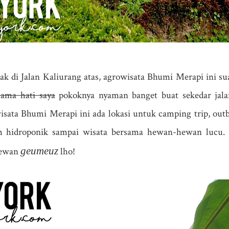
tak di Jalan Kaliurang atas, agrowisata Bhumi Merapi ini su
sama hati saya
pokoknya nyaman banget buat sekedar jal
sata Bhumi Merapi ini ada lokasi untuk camping trip, out
am hidroponik sampai wisata bersama hewan-hewan lucu.
geumeuz
hewan
lho!