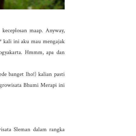
 keceplosan maap. Anyway,
e* kali ini aku mau mengajak
 yogyakarta. Hmmm, apa dan
de banget lho!) kalian pasti
Agrowisata Bhumi Merapi ini
wisata Sleman dalam rangka